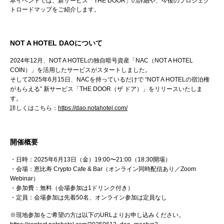
本イベントでは、新サービス「THE DOOR」の詳細や、今後のプロジェク
トロードマップをご紹介します。
NOT A HOTEL DAOについて
2024年12月、NOT A HOTELの独自暗号資産「NAC（NOT A HOTEL
COIN）」を活用したサービスがスタートしました。
そして2025年6月15日、NACを持っているだけで “NOT A HOTELの宿泊権
がもらえる” 新サービス「THE DOOR（ザ ドア）」をリリースいたしま
す。
詳しくはこちら：
https://dao.notahotel.com/
開催概要
・日時：2025年6月13日（金）19:00〜21:00（18:30開場）
・会場：恵比寿 Crypto Cafe & Bar（オンライン同時配信あり／Zoom
Webinar）
・参加費：無料（会場参加は1ドリンク付き）
・定員：会場参加は先着50名、オンライン参加は定員なし
※現地参加をご希望の方は以下のURLよりお申し込みください。